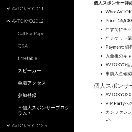
個人スポンサー詳細
AVTOKYO2011
Who: AV
Price: 
16,5
AVTOKYO2012
/* すでにチ
Call For Paper
/* チケット
Q&A
Payment
入金後のキ
timetable
AVTOKYO個
スピーカー
事前入金確
会場アクセス
個人スポンサー
AVTOKYO
参加登録
VIP Par
＊個人スポンサープログ
カンファレ
ラム＊
い。
AVTOKYO2013.5