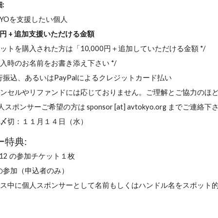
:
TOKYOを支援したい個人
00円 + 追加支援いただける金額
ケットを購入された方は「10,000円＋追加していただける金額 */
購入時のお名前をお書き添え下さい */
: 銀行振込、あるいはPayPalによるクレジットカード払い
ャンセルやリファンドには応じておりません。ご理解とご協力のほ
人スポンサーご希望の方は sponsor [at] avtokyo.org までご連絡
認〆切：１１月１４日（水）
特典:
2012 の参加チケット１枚
tyへの参加（申込者のみ）
ンス中に個人スポンサーとして名前もしくはハンドル名をスポット