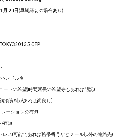
 1月 20日
(早期締切の場合あり)
KYO2013.5 CFP
ル 
名orハンドル名 
ング、ショートの希望(時間延長の希望等もあれば明記)
演概要(講演資料があれば尚良し)
モンストレーションの有無
込みの有無
メールアドレス(可能であれば携帯番号などメール以外の連絡先)