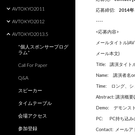
AVTOKYO2011
応募締切:    
2014年
---- 
AVTOKYO2012
<応募内容>
AVTOKYO2013.5
メールタイトル)AVTO
*個人スポンサープログ
ラム*
メール本文)
Title:    講演タイト
Call For Paper
Name:     講演者
Q&A
Time:     ロ
スピーカー
Abstract: 講
タイムテーブル
Demo:     デ
会場アクセス
PC:       PC持ち
参加登録
Contact:  