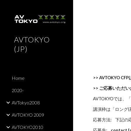
Sk
AVTOKYO
(JP)
>> AVTOKYO 
Home
>> ご応募いただ
2020-
AVTOKYOでは
AVTokyo2008
講演枠は「ロング(
AVTOKYO 2009
応募方法:    下
AVTOKYO2010
応募先:    
contact [