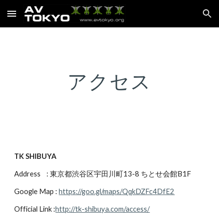
Skip to main content
Skip to navigation
アクセス
TK SHIBUYA
Address    : 東京都渋谷区宇田川町13-8 ちとせ会館B1F
Google Map : 
https://goo.gl/maps/QqkDZFc4DfE2
Official Link :
http://tk-shibuya.com/access/